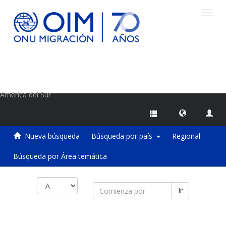
Camb
naveg
Centro de Información sobre Migraciones de la OIM
América del Sur
Nueva búsqueda
Búsqueda por país
Regional
Búsqueda por Área temática
Ir