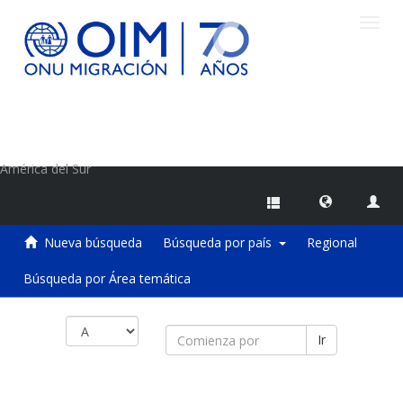
Camb
naveg
Centro de Información sobre Migraciones de la OIM
América del Sur
Nueva búsqueda
Búsqueda por país
Regional
Búsqueda por Área temática
Ir