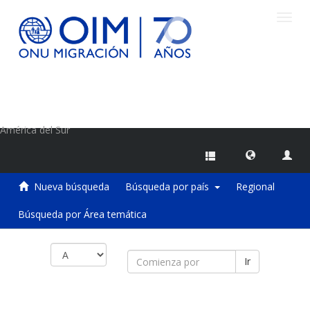
Camb
naveg
Centro de Información sobre Migraciones de la OIM
América del Sur
Nueva búsqueda
Búsqueda por país
Regional
Búsqueda por Área temática
Ir