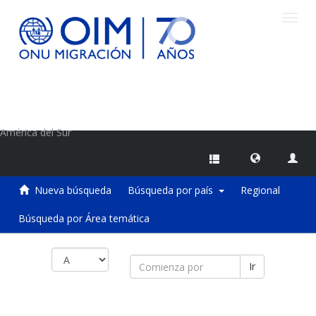
Camb
naveg
Centro de Información sobre Migraciones de la OIM
América del Sur
Nueva búsqueda
Búsqueda por país
Regional
Búsqueda por Área temática
Ir