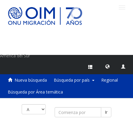
Camb
naveg
Centro de Información sobre Migraciones de la OIM
América del Sur
Nueva búsqueda
Búsqueda por país
Regional
Búsqueda por Área temática
Ir