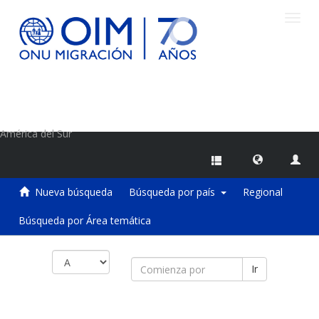
Camb
naveg
Centro de Información sobre Migraciones de la OIM
América del Sur
Nueva búsqueda
Búsqueda por país
Regional
Búsqueda por Área temática
Ir