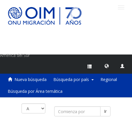
Camb
naveg
Centro de Información sobre Migraciones de la OIM
América del Sur
Nueva búsqueda
Búsqueda por país
Regional
Búsqueda por Área temática
Ir