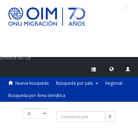
Camb
naveg
Centro de Información sobre Migraciones de la OIM
América del Sur
Nueva búsqueda
Búsqueda por país
Regional
Búsqueda por Área temática
Ir