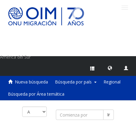
Camb
naveg
Centro de Información sobre Migraciones de la OIM
América del Sur
Nueva búsqueda
Búsqueda por país
Regional
Búsqueda por Área temática
Ir