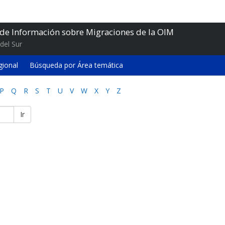
 de Información sobre Migraciones de la OIM
del Sur
gional
Búsqueda por Área temática
P
Q
R
S
T
U
V
W
X
Y
Z
Ir