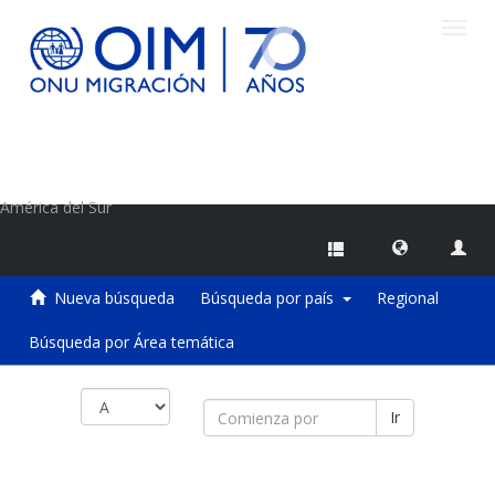
Camb
naveg
Centro de Información sobre Migraciones de la OIM
América del Sur
Nueva búsqueda
Búsqueda por país
Regional
Búsqueda por Área temática
Ir