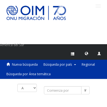
Camb
naveg
Centro de Información sobre Migraciones de la OIM
América del Sur
Nueva búsqueda
Búsqueda por país
Regional
Búsqueda por Área temática
Ir