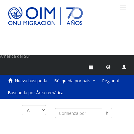
Camb
naveg
Centro de Información sobre Migraciones de la OIM
América del Sur
Nueva búsqueda
Búsqueda por país
Regional
Búsqueda por Área temática
Ir