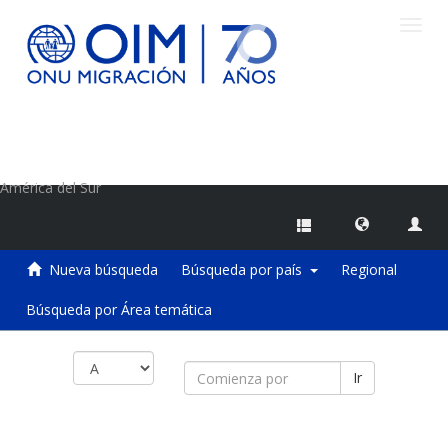
Camb
naveg
Centro de Información sobre Migraciones de la OIM
América del Sur
Nueva búsqueda
Búsqueda por país
Regional
Búsqueda por Área temática
Ir