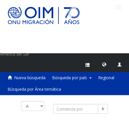
Camb
naveg
Centro de Información sobre Migraciones de la OIM
América del Sur
Nueva búsqueda
Búsqueda por país
Regional
Búsqueda por Área temática
Ir