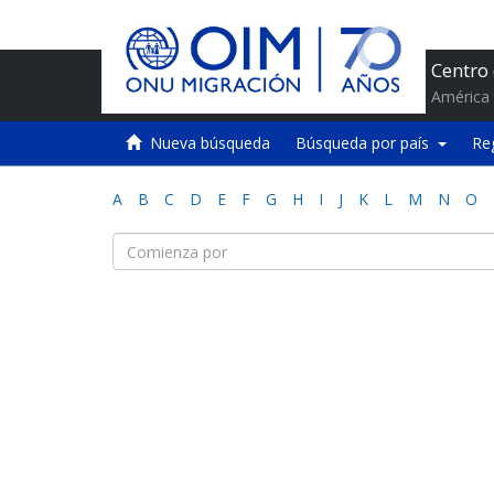
Centro
América 
Nueva búsqueda
Búsqueda por país
Re
A
B
C
D
E
F
G
H
I
J
K
L
M
N
O