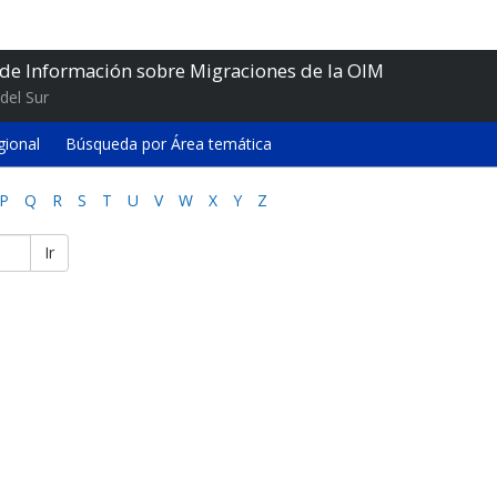
 de Información sobre Migraciones de la OIM
del Sur
gional
Búsqueda por Área temática
P
Q
R
S
T
U
V
W
X
Y
Z
Ir