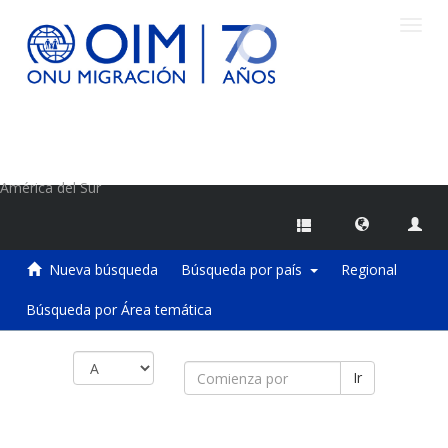
Camb
naveg
Centro de Información sobre Migraciones de la OIM
América del Sur
Nueva búsqueda
Búsqueda por país
Regional
Búsqueda por Área temática
Ir