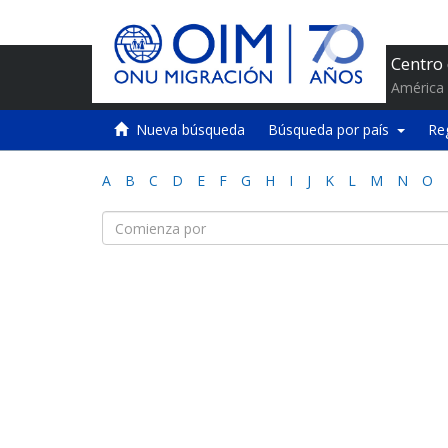
Centro
América 
Nueva búsqueda
Búsqueda por país
Re
A
B
C
D
E
F
G
H
I
J
K
L
M
N
O