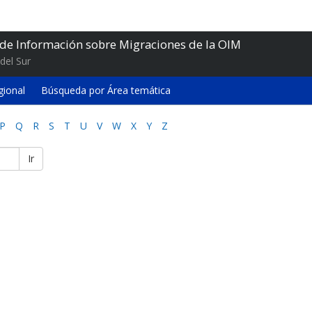
 de Información sobre Migraciones de la OIM
del Sur
gional
Búsqueda por Área temática
P
Q
R
S
T
U
V
W
X
Y
Z
Ir