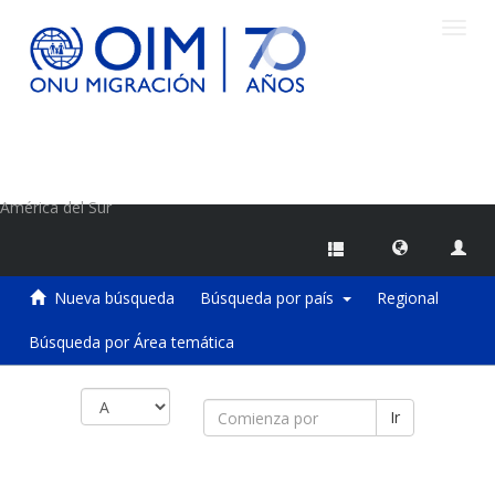
Camb
naveg
Centro de Información sobre Migraciones de la OIM
América del Sur
Nueva búsqueda
Búsqueda por país
Regional
Búsqueda por Área temática
Ir