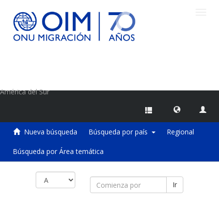
Camb
naveg
Centro de Información sobre Migraciones de la OIM
América del Sur
Nueva búsqueda
Búsqueda por país
Regional
Búsqueda por Área temática
Ir