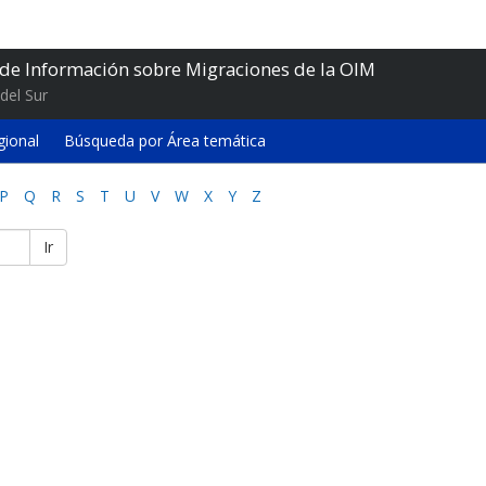
 de Información sobre Migraciones de la OIM
del Sur
gional
Búsqueda por Área temática
P
Q
R
S
T
U
V
W
X
Y
Z
Ir