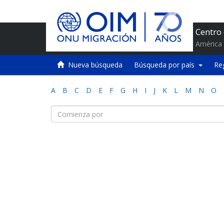
Centro
América 
Nueva búsqueda
Búsqueda por país
Re
A
B
C
D
E
F
G
H
I
J
K
L
M
N
O