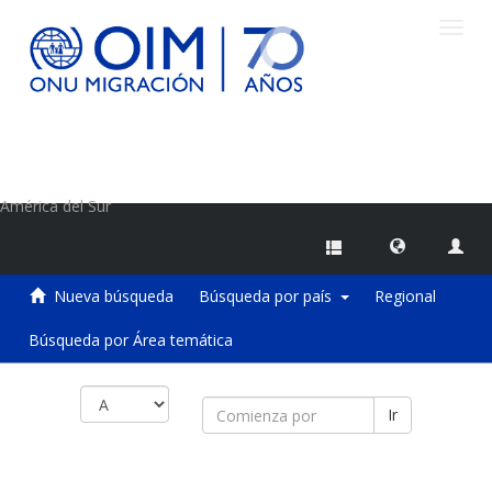
Camb
naveg
Centro de Información sobre Migraciones de la OIM
América del Sur
Nueva búsqueda
Búsqueda por país
Regional
Búsqueda por Área temática
Ir