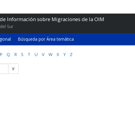
 de Información sobre Migraciones de la OIM
del Sur
gional
Búsqueda por Área temática
P
Q
R
S
T
U
V
W
X
Y
Z
Ir