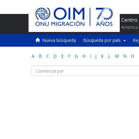
Centro
América 
Nueva búsqueda
Búsqueda por país
Re
A
B
C
D
E
F
G
H
I
J
K
L
M
N
O