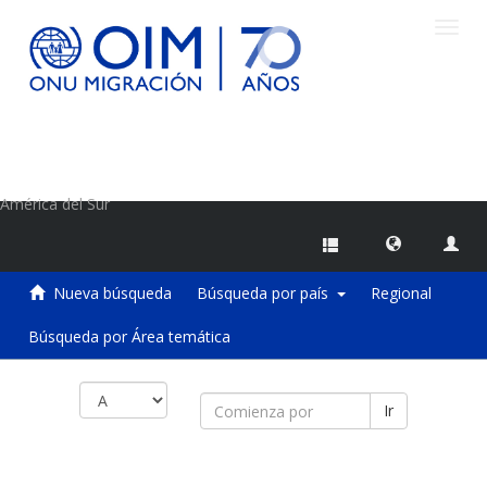
Camb
naveg
Centro de Información sobre Migraciones de la OIM
América del Sur
Nueva búsqueda
Búsqueda por país
Regional
Búsqueda por Área temática
Ir