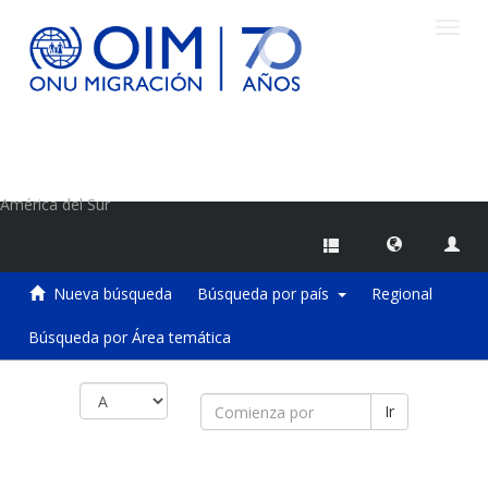
Camb
naveg
Centro de Información sobre Migraciones de la OIM
América del Sur
Nueva búsqueda
Búsqueda por país
Regional
Búsqueda por Área temática
Ir