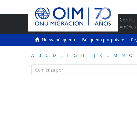
Centro
América 
Nueva búsqueda
Búsqueda por país
Re
A
B
C
D
E
F
G
H
I
J
K
L
M
N
O