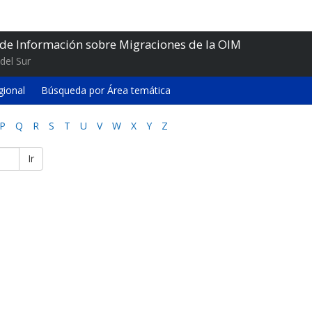
 de Información sobre Migraciones de la OIM
del Sur
gional
Búsqueda por Área temática
P
Q
R
S
T
U
V
W
X
Y
Z
Ir