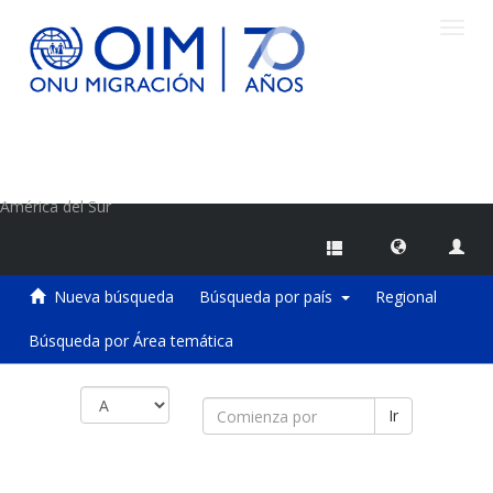
Camb
naveg
Centro de Información sobre Migraciones de la OIM
América del Sur
Nueva búsqueda
Búsqueda por país
Regional
Búsqueda por Área temática
Ir