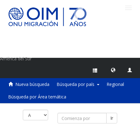
Camb
naveg
Centro de Información sobre Migraciones de la OIM
América del Sur
Nueva búsqueda
Búsqueda por país
Regional
Búsqueda por Área temática
Ir