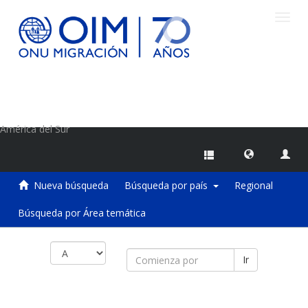
Camb
naveg
Centro de Información sobre Migraciones de la OIM
América del Sur
Nueva búsqueda
Búsqueda por país
Regional
Búsqueda por Área temática
Ir