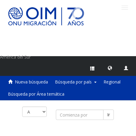
Camb
naveg
Centro de Información sobre Migraciones de la OIM
América del Sur
Nueva búsqueda
Búsqueda por país
Regional
Búsqueda por Área temática
Ir