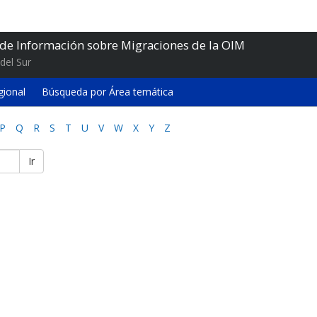
 de Información sobre Migraciones de la OIM
del Sur
gional
Búsqueda por Área temática
P
Q
R
S
T
U
V
W
X
Y
Z
Ir