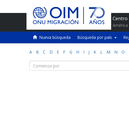
Centro
América 
Nueva búsqueda
Búsqueda por país
Re
A
B
C
D
E
F
G
H
I
J
K
L
M
N
O