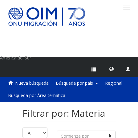
Camb
naveg
Centro de Información sobre Migraciones de la OIM
América del Sur
Nueva búsqueda
Búsqueda por país
Regional
Búsqueda por Área temática
Filtrar por: Materia
Ir