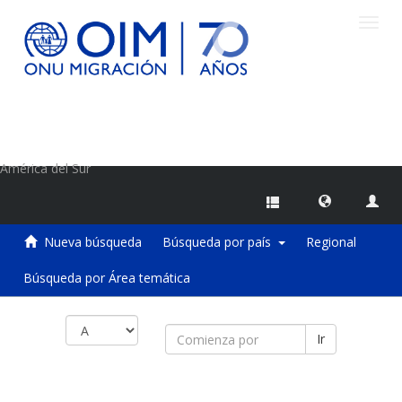
Camb
naveg
Centro de Información sobre Migraciones de la OIM
América del Sur
Nueva búsqueda
Búsqueda por país
Regional
Búsqueda por Área temática
Ir