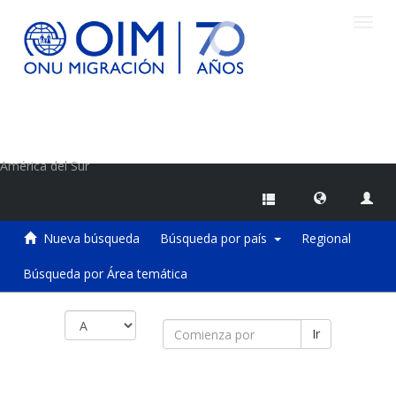
Camb
naveg
Centro de Información sobre Migraciones de la OIM
América del Sur
Nueva búsqueda
Búsqueda por país
Regional
Búsqueda por Área temática
Ir