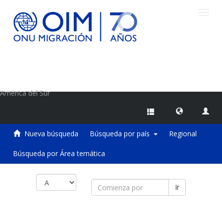
Camb
naveg
Centro de Información sobre Migraciones de la OIM
América del Sur
Nueva búsqueda
Búsqueda por país
Regional
Búsqueda por Área temática
Ir