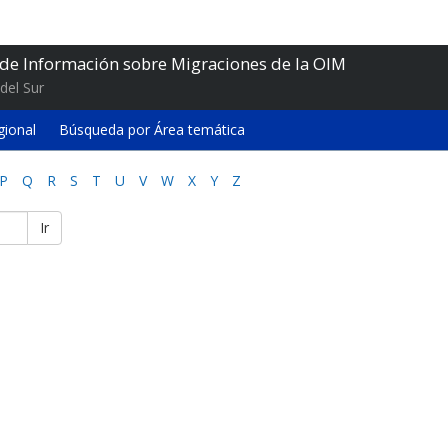
 de Información sobre Migraciones de la OIM
del Sur
gional
Búsqueda por Área temática
P
Q
R
S
T
U
V
W
X
Y
Z
Ir