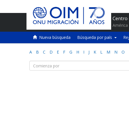
Centro
América 
Nueva búsqueda
Búsqueda por país
Re
A
B
C
D
E
F
G
H
I
J
K
L
M
N
O