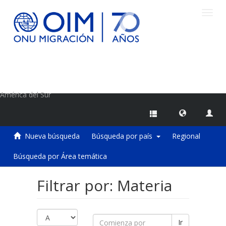
Camb
naveg
Centro de Información sobre Migraciones de la OIM
América del Sur
Nueva búsqueda
Búsqueda por país
Regional
Búsqueda por Área temática
Filtrar por: Materia
Ir