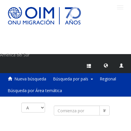
Camb
naveg
Centro de Información sobre Migraciones de la OIM
América del Sur
Nueva búsqueda
Búsqueda por país
Regional
Búsqueda por Área temática
Ir