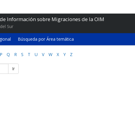
 de Información sobre Migraciones de la OIM
del Sur
gional
Búsqueda por Área temática
P
Q
R
S
T
U
V
W
X
Y
Z
Ir