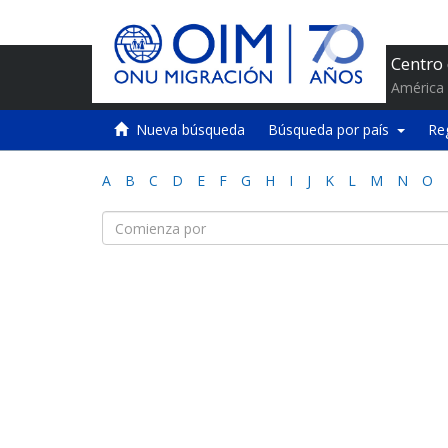
Centro
América 
Nueva búsqueda
Búsqueda por país
Re
A
B
C
D
E
F
G
H
I
J
K
L
M
N
O