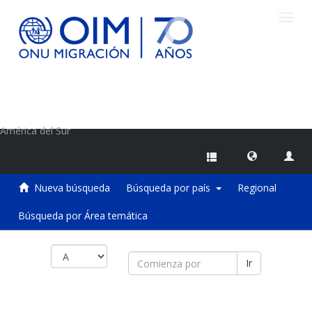
Camb
naveg
Centro de Información sobre Migraciones de la OIM
América del Sur
Nueva búsqueda
Búsqueda por país
Regional
Búsqueda por Área temática
Ir