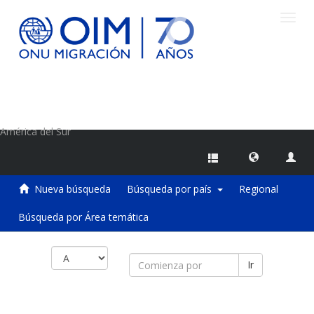
Camb
naveg
Centro de Información sobre Migraciones de la OIM
América del Sur
Nueva búsqueda
Búsqueda por país
Regional
Búsqueda por Área temática
Ir