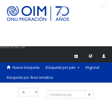
Camb
naveg
Centro de Información sobre Migraciones de la OIM
América del Sur
Nueva búsqueda
Búsqueda por país
Regional
Búsqueda por Área temática
Ir