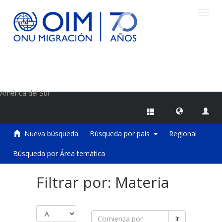
Camb
naveg
Centro de Información sobre Migraciones de la OIM
América del Sur
Nueva búsqueda
Búsqueda por país
Regional
Búsqueda por Área temática
Filtrar por: Materia
Ir