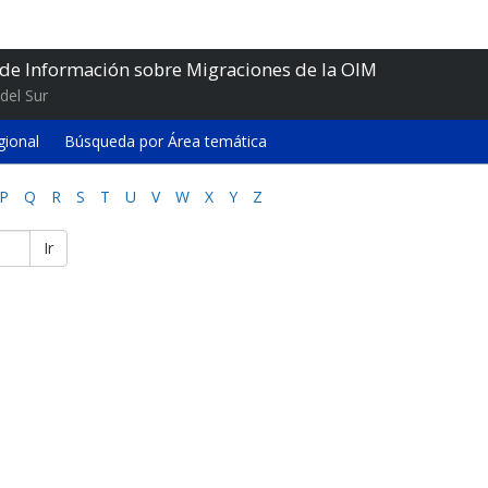
 de Información sobre Migraciones de la OIM
del Sur
gional
Búsqueda por Área temática
P
Q
R
S
T
U
V
W
X
Y
Z
Ir