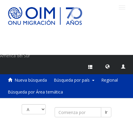
Camb
naveg
Centro de Información sobre Migraciones de la OIM
América del Sur
Nueva búsqueda
Búsqueda por país
Regional
Búsqueda por Área temática
Ir