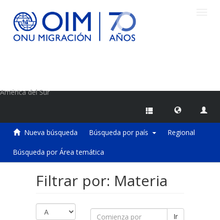
Camb
naveg
Centro de Información sobre Migraciones de la OIM
América del Sur
Nueva búsqueda
Búsqueda por país
Regional
Búsqueda por Área temática
Filtrar por: Materia
Ir