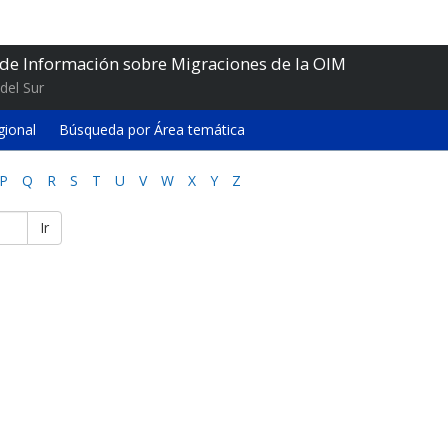
 de Información sobre Migraciones de la OIM
del Sur
gional
Búsqueda por Área temática
P
Q
R
S
T
U
V
W
X
Y
Z
Ir