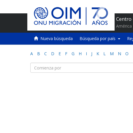
Centro
América 
Nueva búsqueda
Búsqueda por país
Re
A
B
C
D
E
F
G
H
I
J
K
L
M
N
O