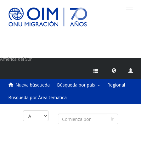
Camb
naveg
Centro de Información sobre Migraciones de la OIM
América del Sur
Nueva búsqueda
Búsqueda por país
Regional
Búsqueda por Área temática
Ir