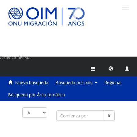
Camb
naveg
Centro de Información sobre Migraciones de la OIM
América del Sur
Nueva búsqueda
Búsqueda por país
Regional
Búsqueda por Área temática
Ir