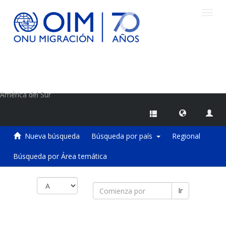
Camb
naveg
Centro de Información sobre Migraciones de la OIM
América del Sur
Nueva búsqueda
Búsqueda por país
Regional
Búsqueda por Área temática
Ir